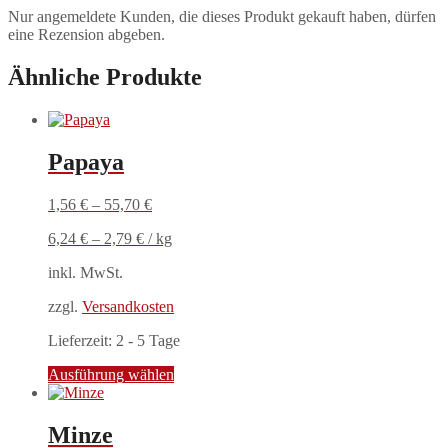
Nur angemeldete Kunden, die dieses Produkt gekauft haben, dürfen
eine Rezension abgeben.
Ähnliche Produkte
Papaya
1,56
€
–
55,70
€
6,24
€
–
2,79
€
/
kg
inkl. MwSt.
zzgl.
Versandkosten
Lieferzeit:
2 - 5 Tage
Dieses
Ausführung wählen
Produkt
weist
mehrere
Minze
Varianten