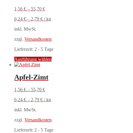
auf.
1,56
€
–
55,70
€
Die
Optionen
6,24
€
–
2,79
€
/
kg
können
auf
inkl. MwSt.
der
Produktseite
zzgl.
Versandkosten
gewählt
werden
Lieferzeit:
2 - 5 Tage
Dieses
Ausführung wählen
Produkt
weist
mehrere
Apfel-Zimt
Varianten
auf.
1,56
€
–
55,70
€
Die
Optionen
6,24
€
–
2,79
€
/
kg
können
auf
inkl. MwSt.
der
Produktseite
zzgl.
Versandkosten
gewählt
werden
Lieferzeit:
2 - 5 Tage