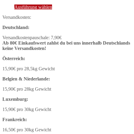
Dieses
Ausführung wählen
Produkt
Versandkosten:
weist
mehrere
Deutschland:
Varianten
auf.
Versandkostenpauschale: 7,90€
Die
Ab 80€ Einkaufswert zahlst du bei uns innerhalb Deutschlands
Optionen
keine Versandkosten!
können
auf
Österreich:
der
Produktseite
15,90€ pro 28,5kg Gewicht
gewählt
werden
Belgien & Niederlande:
15,90€ pro 28kg Gewicht
Luxemburg:
15,90€ pro 30kg Gewicht
Frankreich:
16,50€ pro 30kg Gewicht