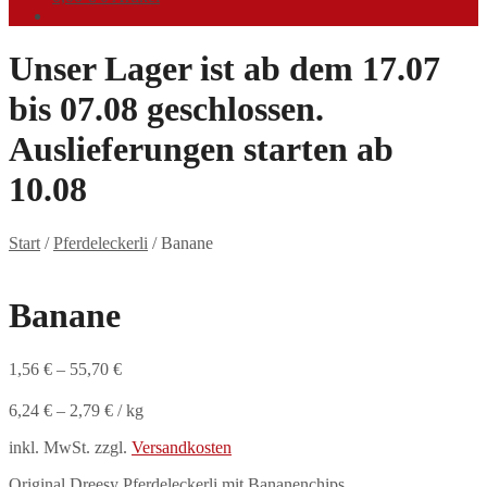
Unser Lager ist ab dem 17.07
bis 07.08 geschlossen.
Auslieferungen starten ab
10.08
Start
/
Pferdeleckerli
/
Banane
Banane
1,56
€
–
55,70
€
6,24
€
–
2,79
€
/
kg
inkl. MwSt.
zzgl.
Versandkosten
Original Dreesy Pferdeleckerli mit Bananenchips